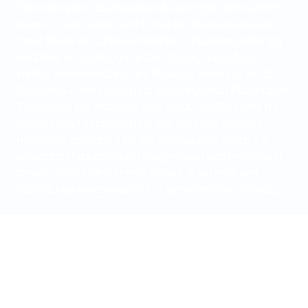
Veränderungen des Baugrunds hervorgerufen werden
können. Zum Schutz und Erhalt des Bauteils müssen
diese Risse verschlossen werden. Situationsabhängig
wird dies elastisch oder kraftschlüssig ausgeführt.
Hierfür werden entlang des Risses Bohrungen im 45
Grad Winkel hergestellt und entsprechende Packer zum
Einbringen des Materials eingebaut. Der Riss wird mit
einem Mörtel verdämmt und das Injektionsmaterial
mittels Handpumpe oder Injektionspumpe durch die
gesetzten Packer in den Riss gepresst und verschließt
diesen. Auch hier kommen je nach Rissbreite und
Zielsetzung unterschiedliche Materialien zum Einsatz.