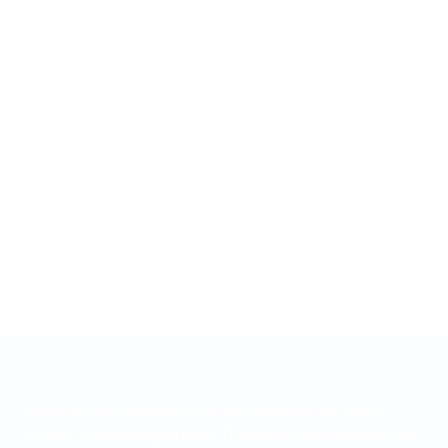
Risse sind Schwachstellen des Bauteils, die durch
äußere Einwirkungen wie z.B. drückendes Wasser oder